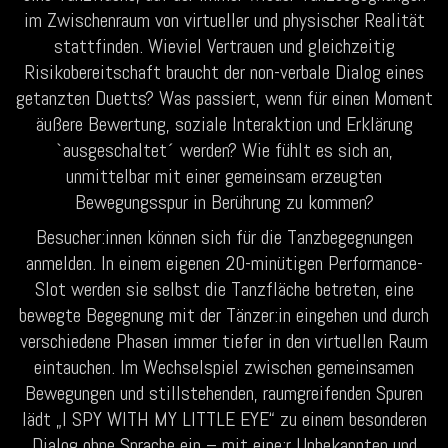
im Zwischenraum von virtueller und physischer‬ Realität
stattfinden.‬ Wieviel Vertrauen und gleichzeitig
Risikobereitschaft braucht der non-verbale Dialog eines
getanzten‬ Duetts?‬ Was passiert, wenn für einen Moment
äußere Bewertung, soziale Interaktion und Erklärung‬
`ausgeschaltet´ werden?‬ Wie fühlt es sich an,
unmittelbar mit einer gemeinsam erzeugten
Bewegungsspur in Berührung zu‬ kommen?‬
Besucher:innen können sich für die Tanzbegegnungen
anmelden. In einem eigenen 20-minütigen‬ Performance-
Slot werden sie selbst die Tanzfläche betreten, eine
bewegte Begegnung mit der‭ Tänzer:in eingehen und durch
verschiedene Phasen immer tiefer in den virtuellen Raum
eintauchen.‬ Im Wechselspiel zwischen gemeinsamen
Bewegungen und stillstehenden, raumgreifenden Spuren‬
lädt „I SPY WITH MY LITTLE EYE“ zu einem besonderen
Dialog ohne Sprache ein – mit eine:r‬ Unbekannten und